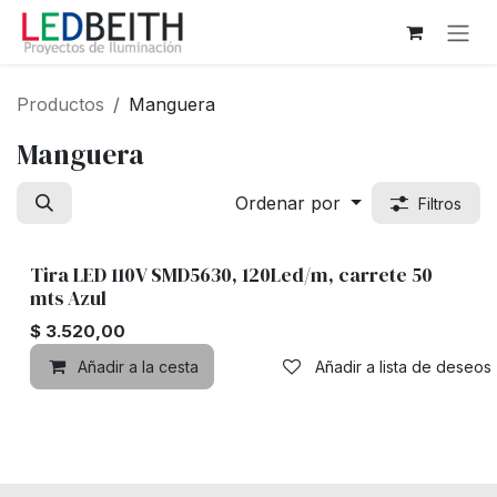
Ir al contenido
Productos
Manguera
Manguera
Ordenar por
Filtros
Tira LED 110V SMD5630, 120Led/m, carrete 50
mts Azul
$
3.520,00
Añadir a la cesta
Añadir a lista de deseos