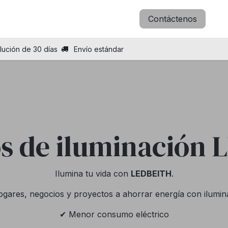
icitar B2B
Blog
Sobre nosotros
Contáctenos
lución de 30 días
Envío estándar
s de iluminación
Ilumina tu vida con
LEDBEITH
.
res, negocios y proyectos a ahorrar energía con iluminac
✔ Menor consumo eléctrico