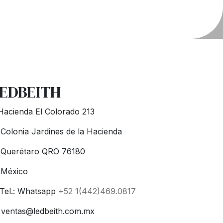
EDBEITH
acienda El Colorado 213
lonia Jardines de la Hacienda
uerétaro QRO 76180
éxico
Tel.: Whatsapp
+52 1(442)469.0817
ventas@ledbeith.com.mx