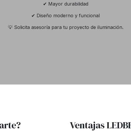
✔ Mayor durabilidad
✔ Diseño moderno y funcional
💡 Solicita asesoría para tu proyecto de iluminación.
arte?
Ventajas LEDB