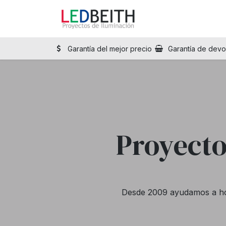
Ir al contenido
Inicio
Tienda
Sol
Garantía del mejor precio
Garantía de devo
Proyecto
Desde 2009 ayudamos a hoga