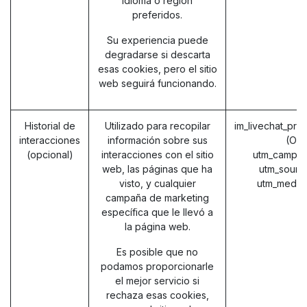
idioma o región
preferidos.
Su experiencia puede
degradarse si descarta
esas cookies, pero el sitio
web seguirá funcionando.
Historial de
Utilizado para recopilar
im_livechat_pre
interacciones
información sobre sus
(Od
(opcional)
interacciones con el sitio
utm_campai
web, las páginas que ha
utm_sourc
visto, y cualquier
utm_mediu
campaña de marketing
específica que le llevó a
la página web.
Es posible que no
podamos proporcionarle
el mejor servicio si
rechaza esas cookies,