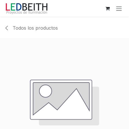
Ir al contenido
Todos los productos