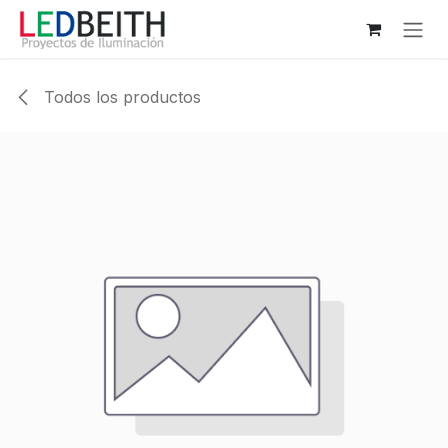
Ir al contenido
Todos los productos