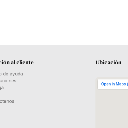
ión al cliente
Ubicación
o de ayuda
uciones
ga
ctenos