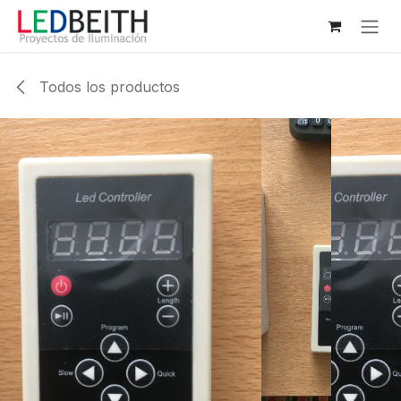
Ir al contenido
Todos los productos