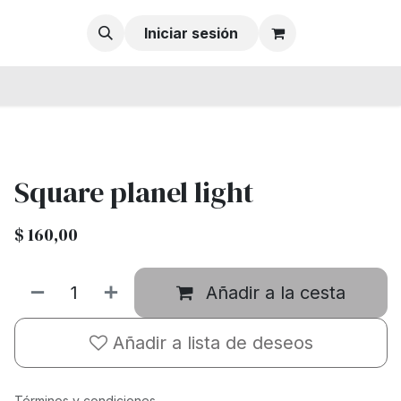
Iniciar sesión
Square planel light
$
160,00
Añadir a la cesta
Añadir a lista de deseos
Términos y condiciones