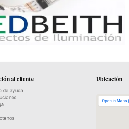
ión al cliente
Ubicación
o de ayuda
uciones
ga
ctenos