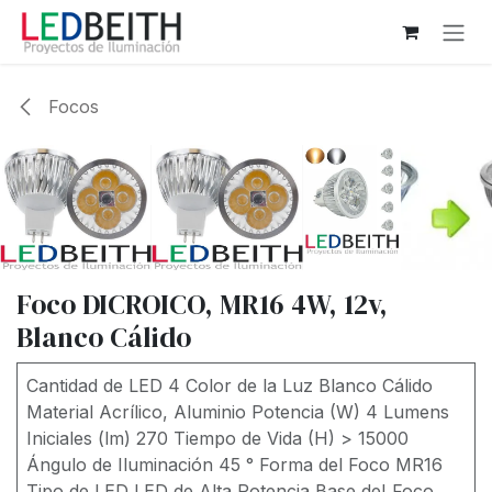
Ir al contenido
Focos
Foco DICROICO, MR16 4W, 12v,
Blanco Cálido
Cantidad de LED 4 Color de la Luz Blanco Cálido
Material Acrílico, Aluminio Potencia (W) 4 Lumens
Iniciales (lm) 270 Tiempo de Vida (H) > 15000
Ángulo de Iluminación 45 ° Forma del Foco MR16
Tipo de LED LED de Alta Potencia Base deI Foco