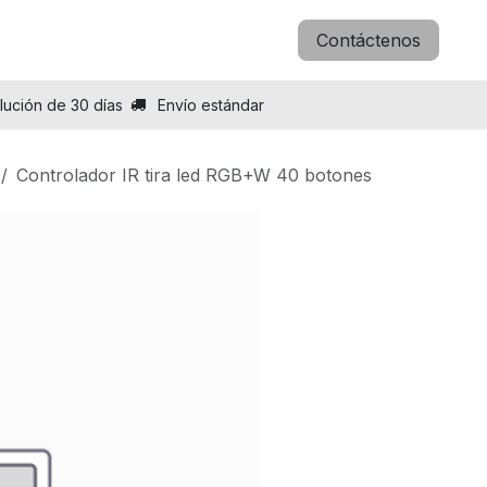
icitar B2B
Blog
Sobre nosotros
Contáctenos
lución de 30 días
Envío estándar
Controlador IR tira led RGB+W 40 botones