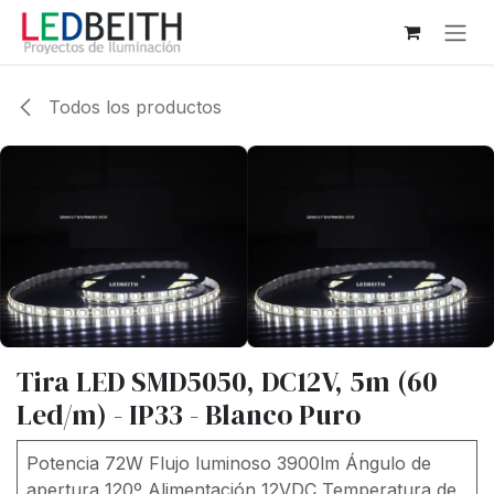
Ir al contenido
Todos los productos
Tira LED SMD5050, DC12V, 5m (60
Led/m) - IP33 - Blanco Puro
Potencia 72W Flujo luminoso 3900lm Ángulo de
apertura 120º Alimentación 12VDC Temperatura de