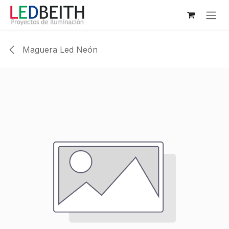
Ir al contenido
Maguera Led Neón