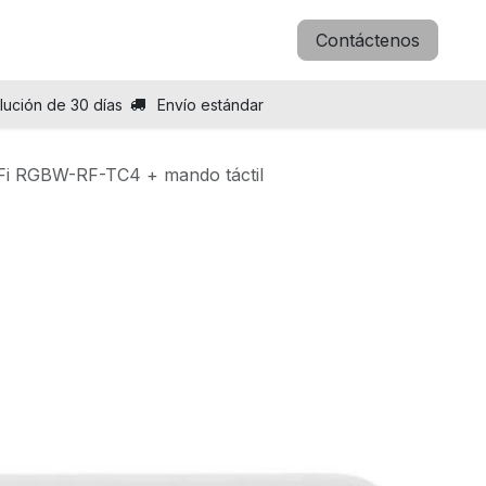
icitar B2B
Blog
Sobre nosotros
Contáctenos
lución de 30 días
Envío estándar
Fi RGBW-RF-TC4 + mando táctil