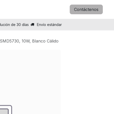
icitar B2B
Blog
Sobre nosotros
Contáctenos
lución de 30 días
Envío estándar
d SMD5730, 10W, Blanco Cálido