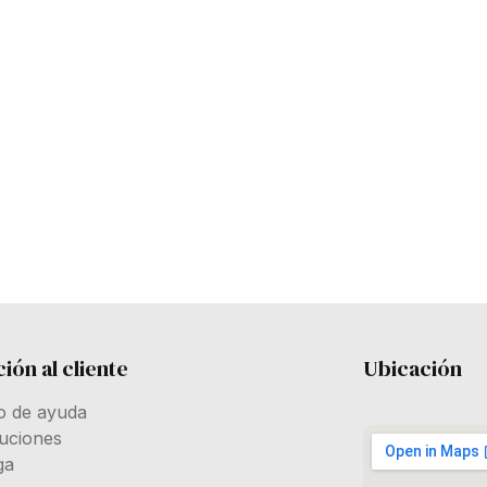
ión al cliente
Ubicación
o de ayuda
uciones
ga