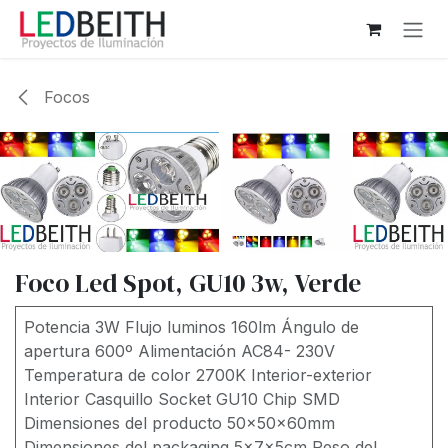
Ir al contenido
Focos
Foco Led Spot, GU10 3w, Verde
Potencia 3W Flujo luminos 160lm Ángulo de
apertura 600º Alimentación AC84- 230V
Temperatura de color 2700K Interior-exterior
Interior Casquillo Socket GU10 Chip SMD
Dimensiones del producto 50x50x60mm
Dimensiones del packaging 5x7x5cm Peso del