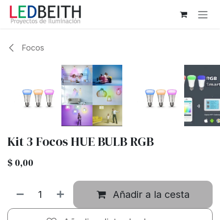
Ir al contenido
Focos
Kit 3 Focos HUE BULB RGB
$
0,00
Añadir a la cesta