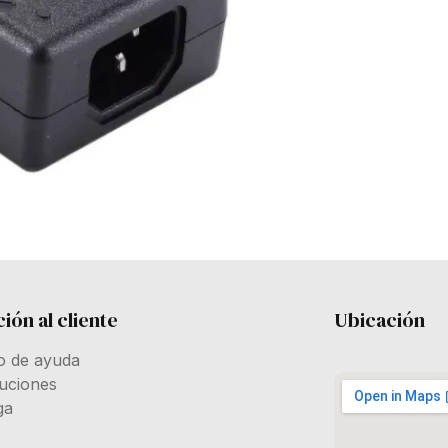
ión al cliente
Ubicación
o de ayuda
uciones
ga