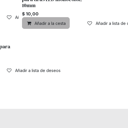
10mm
$
10,00
Añadir a lista de deseos
Añadir a la cesta
Añadir a lista de
para
Añadir a lista de deseos