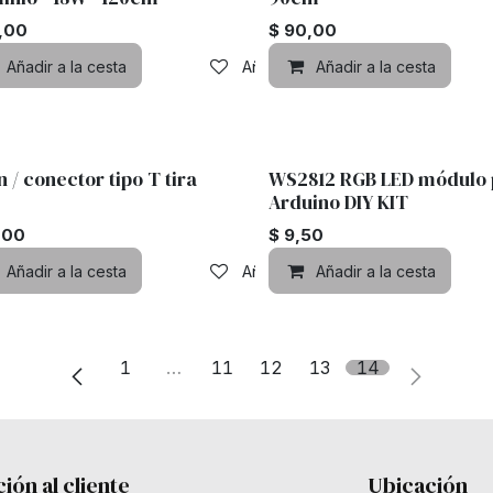
6,00
$
90,00
lista de deseos
Añadir a la cesta
Añadir a lista de deseos
Añadir a la cesta
n / conector tipo T tira
WS2812 RGB LED módulo 
Arduino DIY KIT
,00
$
9,50
lista de deseos
Añadir a la cesta
Añadir a lista de deseos
Añadir a la cesta
1
…
11
12
13
14
ión al cliente
Ubicación