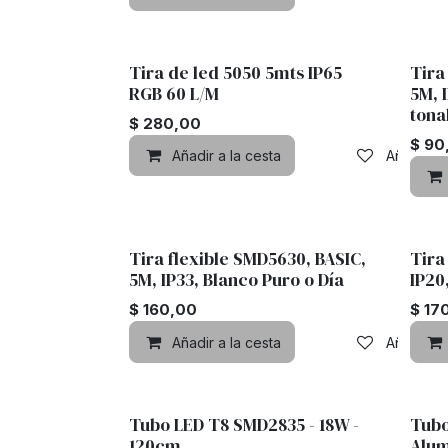
Tira de led 5050 5mts IP65
Tira
RGB 60 L/M
5M, 
tona
$
280,00
$
90
Añadir a la cesta
Añadir a 
Tira flexible SMD5630, BASIC,
Tira
5M, IP33, Blanco Puro o Día
IP20
$
160,00
$
17
Añadir a la cesta
Añadir a 
Tubo LED T8 SMD2835 - 18W -
Tubo
120cm
Alum