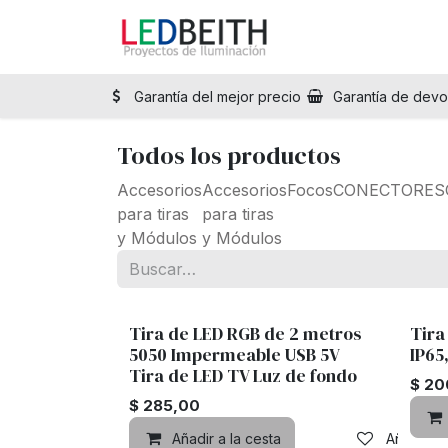
Ir al contenido
Inicio
Tienda
Sol
Garantía del mejor precio
Garantía de devo
Todos los productos
Accesorios
Accesorios
Focos
CONECTORES
para tiras
para tiras
y Módulos
y Módulos
Tira de LED RGB de 2 metros
Tira
5050 Impermeable USB 5V
IP65
Tira de LED TV Luz de fondo
$
20
$
285,00
Añadir a la cesta
Añadir a 