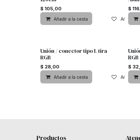
$
105,00
$
11
Añadir a la cesta
Añadir a 
Unión / conector tipo L tira
Unió
RGB
RGB
$
28,00
$
32
Añadir a la cesta
Añadir a 
Productos
Atenc