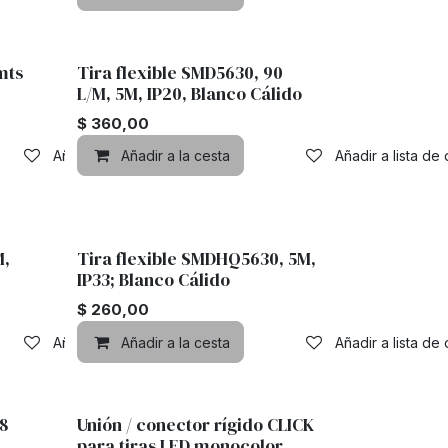
mts
Tira flexible SMD5630, 90
L/M, 5M, IP20, Blanco Cálido
$
360,00
Añadir a lista de deseos
Añadir a la cesta
Añadir a lista de
M,
Tira flexible SMDHQ5630, 5M,
IP33; Blanco Cálido
$
260,00
Añadir a lista de deseos
Añadir a la cesta
Añadir a lista de
8
Unión / conector rígido CLICK
para tiras LED monocolor,