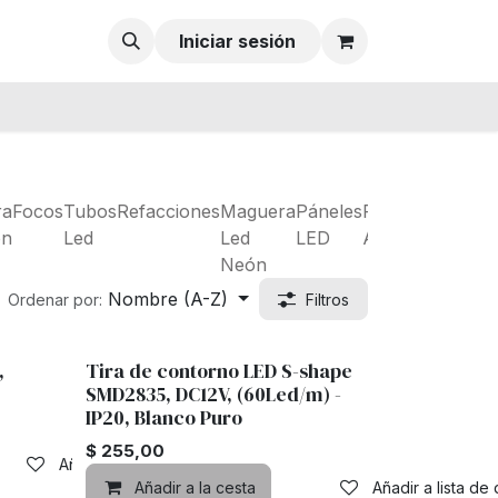
Iniciar sesión
ra
Focos
Tubos
Refacciones
Maguera
Páneles
Fuentes de
Tir
ón
Led
Led
LED
Alimentación
RG
Neón
Nombre (A-Z)
Ordenar por:
Filtros
,
Tira de contorno LED S-shape
SMD2835, DC12V, (60Led/m) -
IP20, Blanco Puro
$
255,00
Añadir a lista de deseos
Añadir a la cesta
Añadir a lista de