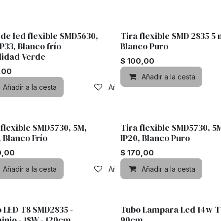
 de led flexible SMD5630,
Tira flexible SMD 2835 5 
IP33, Blanco frío
Blanco Puro
lidad Verde
$
100,00
,00
lista de deseos
Añadir a la cesta
Añadir a la cesta
Añadir a lista de deseos
 flexible SMD5730, 5M,
Tira flexible SMD5730, 5
, Blanco Frío
IP20, Blanco Puro
0,00
$
170,00
lista de deseos
Añadir a la cesta
Añadir a lista de deseos
Añadir a la cesta
 LED T8 SMD2835 -
Tubo Lampara Led 14w T
inio - 18W - 120cm
90cm