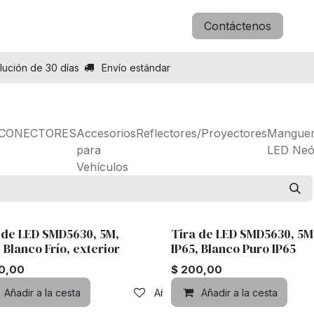
icitar B2B
Blog
Sobre nosotros
Contáctenos
lución de 30 días
Envío estándar
CONECTORES
Accesorios
Reflectores/Proyectores
Mangue
para
LED Ne
Vehículos
 de LED SMD5630, 5M,
Tira de LED SMD5630, 5M
, Blanco Frío, exterior
IP65, Blanco Puro IP65
0,00
$
200,00
Añadir a la cesta
Añadir a lista de deseos
Añadir a la cesta
lista de deseos