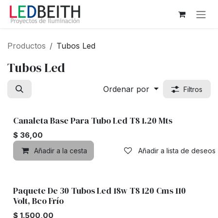
Ir al contenido
Productos
Tubos Led
Tubos Led
Ordenar por
Filtros
Canaleta Base Para Tubo Led T8 1.20 Mts
$
36,00
Añadir a la cesta
Añadir a lista de deseos
Paquete De 30 Tubos Led 18w T8 120 Cms 110
Volt, Bco Frío
$
1.500,00