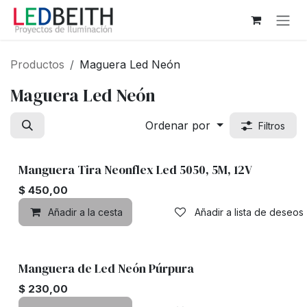
Ir al contenido
Productos
Maguera Led Neón
Maguera Led Neón
Ordenar por
Filtros
Manguera Tira Neonflex Led 5050, 5M, 12V
$
450,00
Añadir a la cesta
Añadir a lista de deseos
Manguera de Led Neón Púrpura
$
230,00